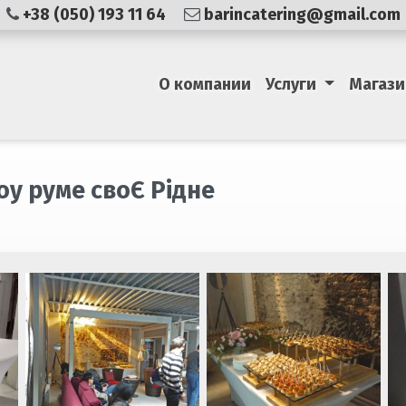
+38 (050) 193 11 64
barincatering@gmail.com
О компании
Услуги
Магази
оу руме своЄ Рідне